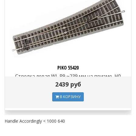
PIKO 55420
Стрелка левая WL R9 ~239 мм на призме, H0
2439 руб
В КОРЗИНУ
Handle Accordingly < 1000 640