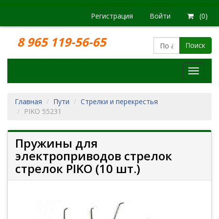
Регистрация
Войти
(0)
8 965 119-56-65
Поиск
Модел
железн
дорог
Главная
Пути
Стрелки и перекрестья
PIKO 55231
Пружины для
электроприводов стрелок
стрелок PIKO (10 шт.)