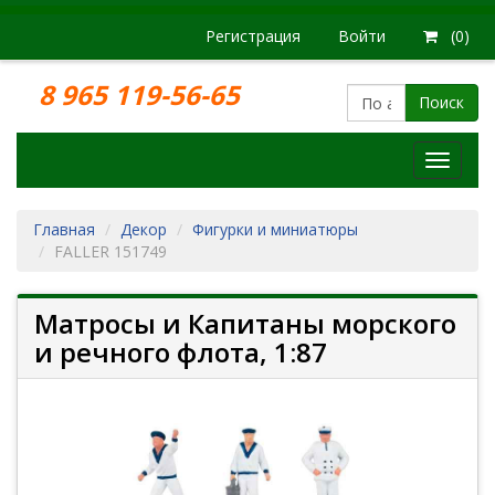
Регистрация
Войти
(0)
8 965 119-56-65
Поиск
Модел
железн
дорог
Главная
Декор
Фигурки и миниатюры
FALLER 151749
Матросы и Капитаны морского
и речного флота, 1:87