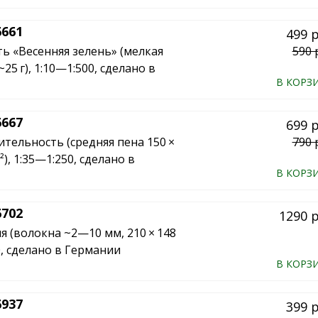
661
499 
ь «Весенняя зелень» (мелкая
590 
~25 г), 1:10—1:500, сделано в
В КОРЗ
667
699 
ительность (средняя пена 150 ×
790 
²), 1:35—1:250, сделано в
В КОРЗ
702
1290 
я (волокна ~2—10 мм, 210 × 148
0, сделано в Германии
В КОРЗ
937
399 