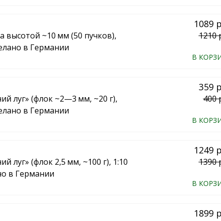
1089 
а высотой ~10 мм (50 пучков),
1210 
делано в Германии
В КОРЗ
359 
ий луг» (флок ~2—3 мм, ~20 г),
400 
делано в Германии
В КОРЗ
1249 
й луг» (флок 2,5 мм, ~100 г), 1:10
1390 
но в Германии
В КОРЗ
1899 