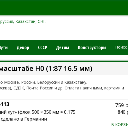
руссия, Казахстан, СНГ.
Пути
Декор
СССР
Детям
Конструкторы
Поиск
асштабе H0 (1:87 16.5 мм)
по Москве, России, Белоруссии и Казахстану.
осква), СДЭК, Почта России и др. Оплата наличными, картами и
113
759 
й луг» (флок 500 × 350 мм ≈ 0,175
840 
0, сделано в Германии
В КОРЗ