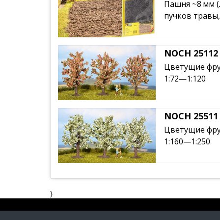
Пашня ~8 мм (л
пучков травы,
NOCH 25112
Цветущие фрук
1:72—1:120
NOCH 25511
Цветущие фрук
1:160—1:250
}