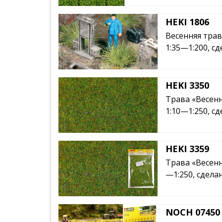
HEKI 1806
Весенняя трав
1:35—1:200, с
HEKI 3350
Трава «Весенн
1:10—1:250, с
HEKI 3359
Трава «Весенни
—1:250, сдела
NOCH 07450