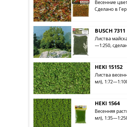
Весенние цветы
Сделано в Ге
BUSCH 7311
Листва майская
—1:250, сдела
HEKI 15152
Листва весенн
мл), 1:72—1:1
HEKI 1564
Весенняя раст
мл), 1:35—1:2