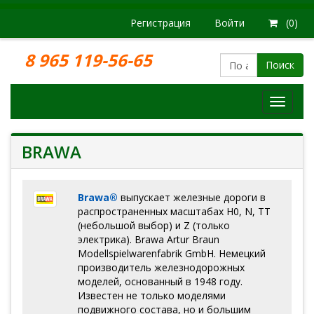
Регистрация
Войти
(0)
8 965 119-56-65
Поиск
Модел
железн
дорог
BRAWA
Brawa®
выпускает железные дороги в
распространенных масштабах H0, N, ТТ
(небольшой выбор) и Z (только
электрика). Brawa Artur Braun
Modellspielwarenfabrik GmbH. Немецкий
производитель железнодорожных
моделей, основанный в 1948 году.
Известен не только моделями
подвижного состава, но и большим