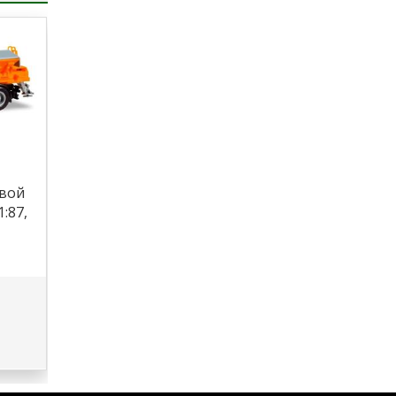
овой
:87,