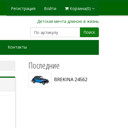
Регистрация
Войти
Корзина
(0)
Детская мечта длиною в жизнь
Поиск
Контакты
Последние
BREKINA 24562