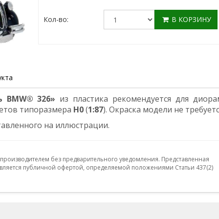
Кол-во:
В КОРЗИНУ
укта
ь BMW® 326»
из пластика рекомендуется для диора
етов типоразмера
Н0
(
1:87
). Окраска модели не требуетс
тавленного на иллюстрации.
 производителем без предварительного уведомления. Представленная
ляется публичной офертой, определяемой положениями Статьи 437(2)