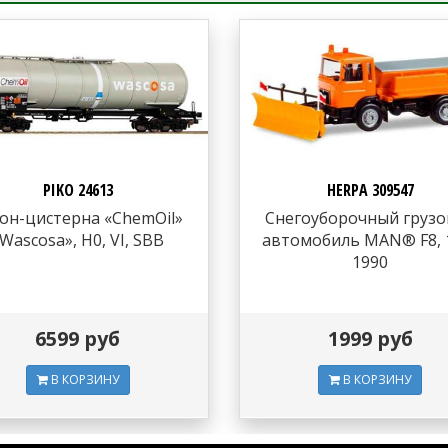
PIKO 24613
HERPA 309547
он-цистерна «ChemOil»
Снегоуборочный груз
Wascosa», H0, VI, SBB
автомобиль MAN® F8, 1
1990
6599 руб
1999 руб
В КОРЗИНУ
В КОРЗИНУ