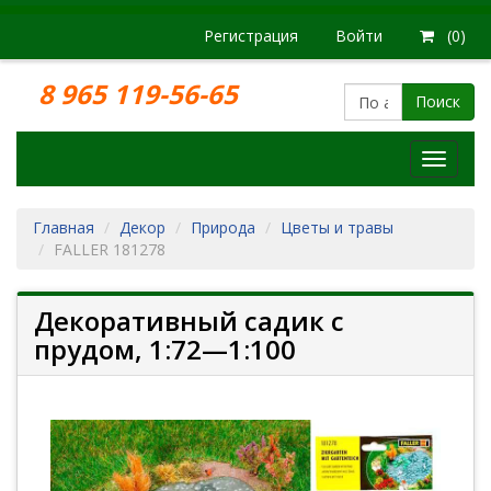
Регистрация
Войти
(0)
8 965 119-56-65
Поиск
Модел
железн
дорог
Главная
Декор
Природа
Цветы и травы
FALLER 181278
Декоративный садик с
прудом, 1:72—1:100