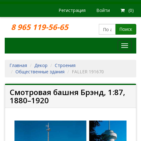
Регистрация
Войти
(0)
8 965 119-56-65
Поиск
Модел
железн
дорог
Главная
Декор
Строения
Общественные здания
FALLER 191670
Смотровая башня Брэнд, 1:87,
1880–1920