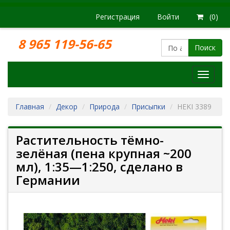
Регистрация
Войти
(0)
8 965 119-56-65
Поиск
Модел
железн
дорог
Главная
Декор
Природа
Присыпки
HEKI 3389
Растительность тёмно-
зелёная (пена крупная ~200
мл), 1:35—1:250, сделано в
Германии