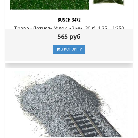
BUSCH 3472
Трава «Летняя» (флок ~2 мм, 30 г), 1:35—1:250
565 руб
В КОРЗИНУ