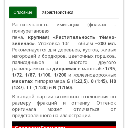
Описание
Характеристики
Растительность имитация (фолиаж -
полиуретановая
пена,
крупная
)
«Растительность тёмно-
зелёная»
. Упаковка 10г — объём ~
200 мл
.
Рекомендуется для деревьев, кустов, живых
изгородей и бордюров, цветочных горшков,
палисадников и многого другого
размещаемых на
диорамах
в масштабе
1/35
,
1/72
,
1/87
,
1/100,
1/200
и железнодорожных
макетах
типоразмера
G
(
1:22,5
),
0
(
1:45
),
H0
(
1:87
),
TT
(
1:120
) и
N
(
1:160
).
В каждой партии возможны отклонения по
размеру фракций и оттенку. Оттенок
оригинала может отличаться от
представленного на иллюстрации.
Сделано в Германии