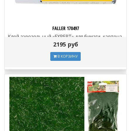
FALLER 170497
Клей аэрозольный «EXPERT» для бумаги, картона,
фонов, матов, фольги и пр. (400 мл)
2195 руб
В КОРЗИНУ