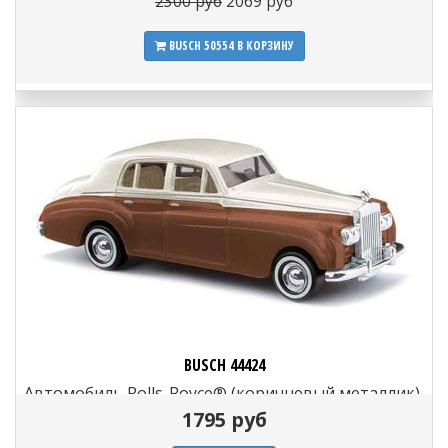
2300 руб
2069 руб
BUSCH 50554
В КОРЗИНУ
BUSCH 44424
Автомобиль Rolls-Royce® (коричневый металлик),
1:87, 1959
1795 руб