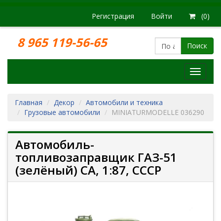
Регистрация
Войти
(0)
8 965 119-56-65
Поиск
Модел
железн
дорог
Главная
Декор
Автомобили и техника
Грузовые автомобили
MINIATURMODELLE 036290
Автомобиль-
топливозаправщик ГАЗ-51
(зелёный) СА, 1:87, СССР