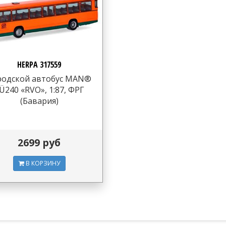
HERPA 317559
родской автобус MAN®
Ü240 «RVO», 1:87, ФРГ
(Бавария)
2699 руб
В КОРЗИНУ