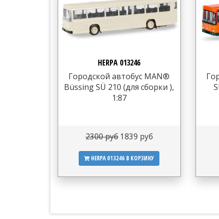
HERPA 013246
Городской автобус MAN®
Го
Büssing SÜ 210 (для сборки ),
S
1:87
2300 руб
1839 руб
HERPA 013246
В КОРЗИНУ