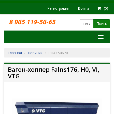
Регистрация
Войти
(0)
8 965 119-56-65
Поиск
Модел
железн
дорог
Главная
Новинки
PIKO 54670
Вагон-хоппер Falns176, H0, VI,
VTG