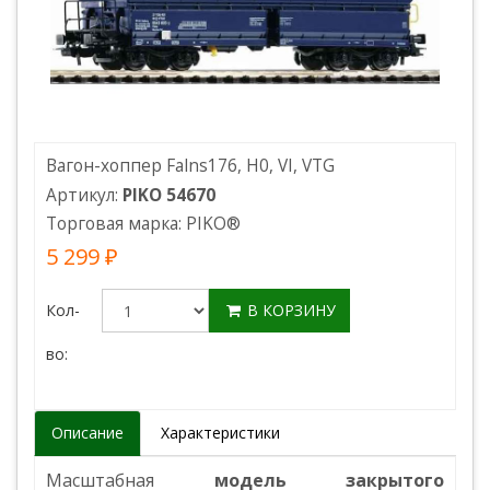
Вагон-хоппер Falns176, H0, VI, VTG
Артикул:
PIKO 54670
Торговая марка:
PIKO
®
5 299 ₽
Кол-
В КОРЗИНУ
во:
Описание
Характеристики
Масштабная
модель закрытого