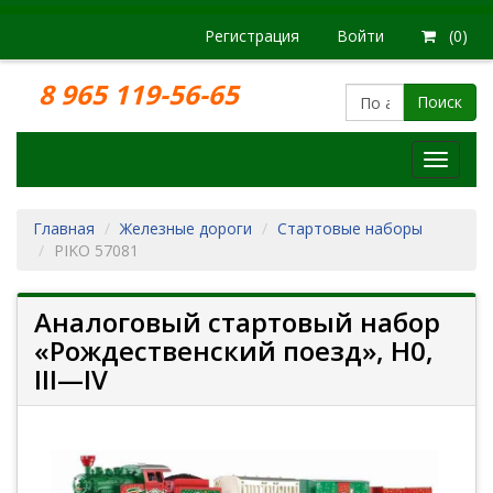
Регистрация
Войти
(0)
8 965 119-56-65
Поиск
Модел
железн
дорог
Главная
Железные дороги
Стартовые наборы
PIKO 57081
Аналоговый стартовый набор
«Рождественский поезд», H0,
III—IV