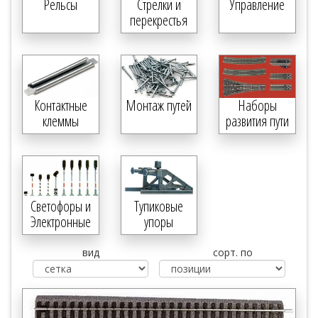
Рельсы
Стрелки и
Управление
перекрестья
Контактные
Монтаж путей
Наборы
клеммы
развития пути
Светофоры и
Тупиковые
Электронные
упоры
компоненты
вид
сорт. по