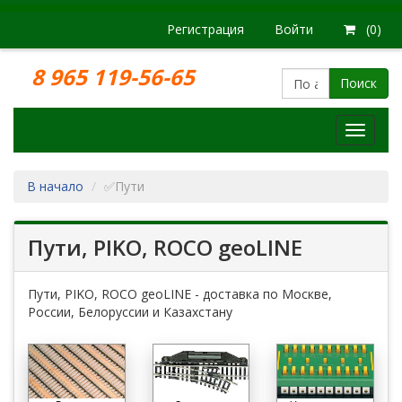
Регистрация
Войти
(0)
8 965 119-56-65
Поиск
Модел
железн
дорог
В начало
✅Пути
Пути, PIKO, ROCO geoLINE
Пути, PIKO, ROCO geoLINE - доставка по Москве,
России, Белоруссии и Казахстану