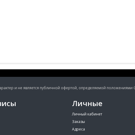
ктер и не является публичной офертой, определяемой положениями Ста
висы
Личные
Личный кабинет
Заказы
Адреса