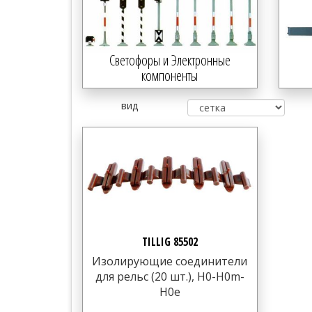
Светофоры и Электронные
компоненты
вид
TILLIG 85502
Изолирующие соединители
для рельс (20 шт.), H0-H0m-
H0e