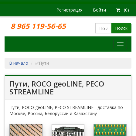
Регистрация
Войти
(0)
8 965 119-56-65
Поиск
Модел
железн
дорог
В начало
✅Пути
Пути, ROCO geoLINE, PECO
STREAMLINE
Пути, ROCO geoLINE, PECO STREAMLINE - доставка по
Москве, России, Белоруссии и Казахстану