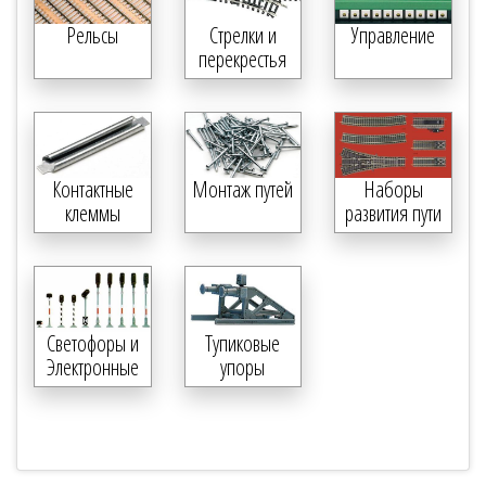
Рельсы
Стрелки и
Управление
перекрестья
Контактные
Монтаж путей
Наборы
клеммы
развития пути
Светофоры и
Тупиковые
Электронные
упоры
компоненты