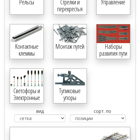
Рельсы
Стрелки и
Управление
перекрестья
Контактные
Монтаж путей
Наборы
клеммы
развития пути
Светофоры и
Тупиковые
Электронные
упоры
компоненты
вид
сорт. по