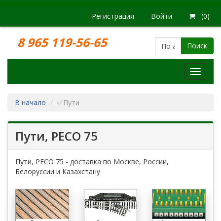
Регистрация
Войти
(0)
8 965 119-56-65
Поиск
Модел
железн
дорог
В начало
✅Пути
Пути, PECO 75
Пути, PECO 75 - доставка по Москве, России,
Белоруссии и Казахстану