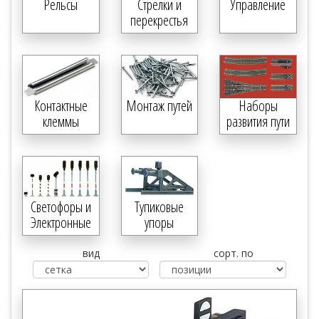
Рельсы
Стрелки и
Управление
перекрестья
Контактные
Монтаж путей
Наборы
клеммы
развития пути
Светофоры и
Тупиковые
Электронные
упоры
компоненты
вид
сорт. по