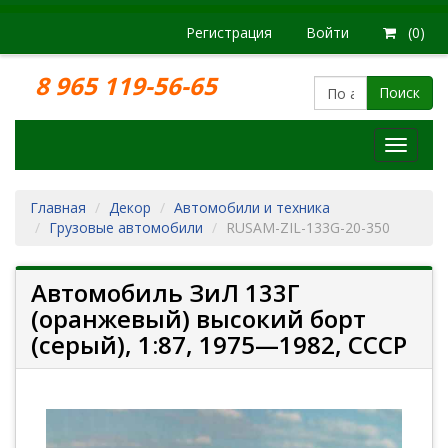
Регистрация
Войти
(0)
8 965 119-56-65
Поиск
Модел
железн
дорог
Главная
Декор
Автомобили и техника
Грузовые автомобили
RUSAM-ZIL-133G-20-350
Автомобиль ЗиЛ 133Г
(оранжевый) высокий борт
(серый), 1:87, 1975—1982, СССР