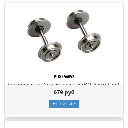
PIKO 56052
Колёсные пары (изолированные) Ø10,3 мм (2 шт.),
H0
679 руб
В КОРЗИНУ