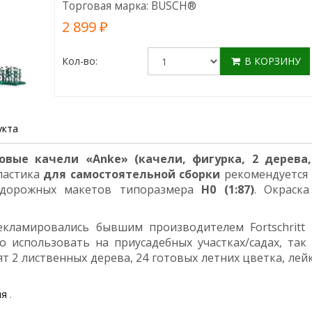
Торговая марка:
BUSCH
®
2 899 ₽
Кол-во:
В КОРЗИНУ
укта
овые качели «Anke» (качели, фигурка, 2 дерева,
ластика
для самостоятельной сборки
рекомендуется 
дорожных макетов типоразмера
Н0 (1:87)
. Окраска
кламировались бывшим производителем Fortschritt 
о использовать на приусадебных участках/садах, так 
т 2 лиственных дерева, 24 готовых летних цветка, лей
ля
.