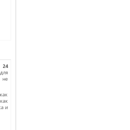
 24
для
 не
как
как
ка и