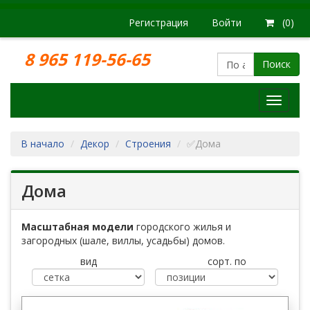
Регистрация
Войти
(0)
8 965 119-56-65
Поиск
Модел
железн
дорог
В начало
Декор
Строения
✅Дома
Дома
Масштабная модели
городского жилья и
загородных (шале, виллы, усадьбы) домов.
вид
сорт. по