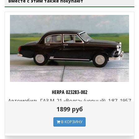
Вместе с этим также покупают
HERPA 023283-002
Автомобиль ГАЗ М-21 «Волга» (черный), 1:87, 1957
—1960, СССР
1899 руб
В КОРЗИНУ