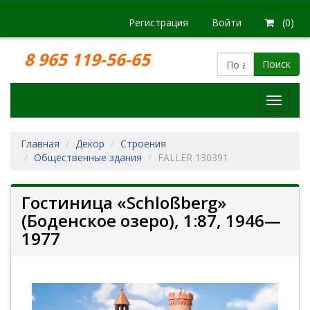
Регистрация
Войти
(0)
8 965 119-56-65
Поиск
Модел
железн
дорог
Главная
Декор
Строения
Общественные здания
FALLER 130391
Гостиница «Schloßberg»
(Боденское озеро), 1:87, 1946—
1977