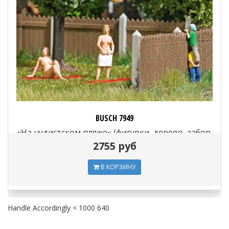
BUSCH 7949
«На нудистском пляже» (фигурки, дерево, забор,
матросы), 1:87
2755 руб
В КОРЗИНУ
Handle Accordingly < 1000 640