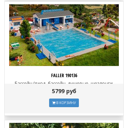
FALLER 190136
Бассейн (вход, бассейн, душевые, шезлонги,
зонтики, детская площадка, пинг-понг, мини-
5799 руб
голь...
В КОРЗИНУ