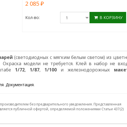
2 085 ₽
Кол-во:
В КОРЗИНУ
нарей
(светодиодных с мягким белым светом) из цветн
. Окраска модели не требуется. Клей в набор не вход
штабе
1/72
,
1/87
,
1/100
и железнодорожных
маке
ля
.
Документация
.
 производителем без предварительного уведомления. Представленная
ляется публичной офертой, определяемой положениями Статьи 437(2)