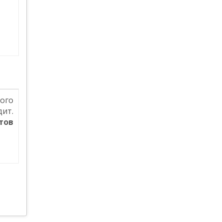
ого
ит.
тов