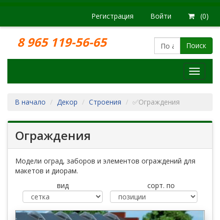
Регистрация
Войти
(0)
8 965 119-56-65
Поиск
Модел
железн
дорог
В начало
Декор
Строения
✅Ограждения
Ограждения
Модели оград, заборов и элементов ограждений для
макетов и диорам.
вид
сорт. по