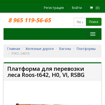
Регистрация
Войти
(0)
8 965 119-56-65
Поиск
Модел
железн
дорог
Главная
Железные дороги
Вагоны
Платформы
PIKO 24610
Платформа для перевозки
леса Roos-t642, H0, VI, RSBG