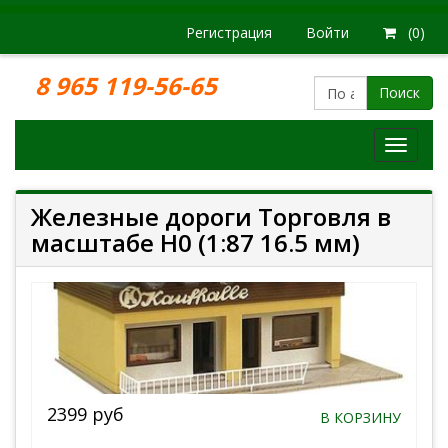
Регистрация
Войти
(0)
8 965 119-56-65
Поиск
Модел
железн
дорог
Железные дороги Торговля в
масштабе H0 (1:87 16.5 мм)
2399 руб
В КОРЗИНУ