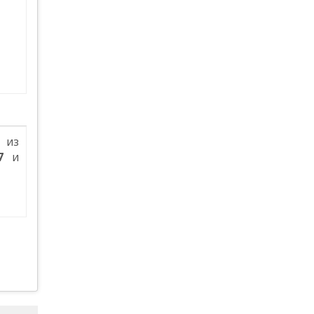
из
7
и