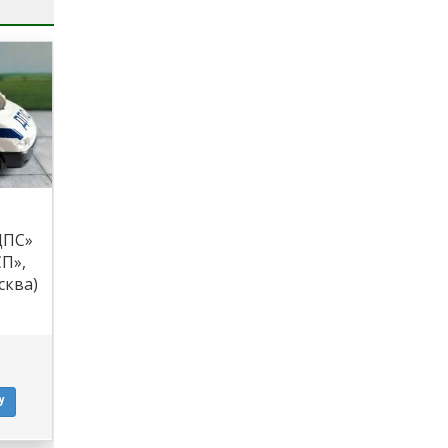
ДПС»
П»,
сква)
У