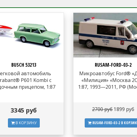
BUSCH 53213
RUSAM-FORD-03-2
егковой автомобиль
Микроавтобус Ford® «
rabant® P601 Kombi с
«Милиция» «Москва 2С
дочным прицепом, 1:87
1:87, 1993—2011, РФ (Мо
3345 руб
2700 руб
1899 руб
В КОРЗИНУ
RUSAM-FORD-03-2
В КОРЗИН