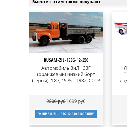
Вместе с этим также покупают
RUSAM-ZIL-133G-12-350
Автомобиль ЗиЛ 133Г
Л
(оранжевый) низкий борт
T
(серый), 1:87, 1975—1982, СССР
ло
2500 руб
1699 руб
RUSAM-ZIL-133G-12-350
В КОРЗИНУ