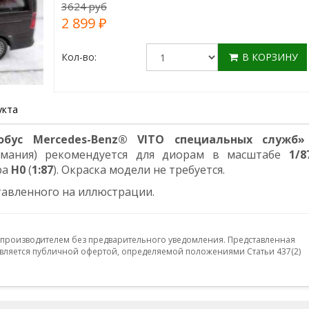
3624 руб
2 899 ₽
Кол-во:
В КОРЗИНУ
укта
бус Mercedes-Benz® VITO специальных служб»
рмания) рекомендуется для диорам в масштабе
1/8
ра
Н0
(
1:87
). Окраска модели не требуется.
тавленного на иллюстрации.
 производителем без предварительного уведомления. Представленная
ляется публичной офертой, определяемой положениями Статьи 437(2)