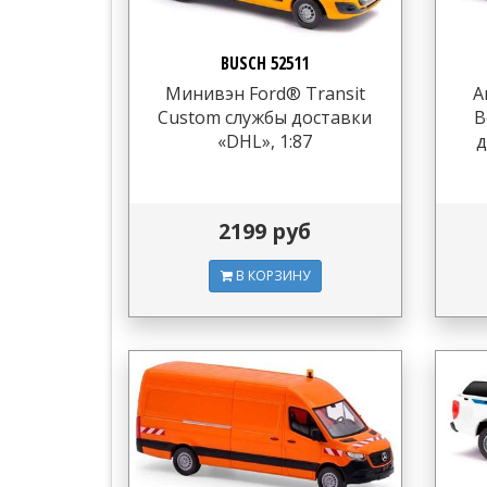
BUSCH 52511
Минивэн Ford® Transit
А
Custom службы доставки
B
«DHL», 1:87
д
2199 руб
В КОРЗИНУ