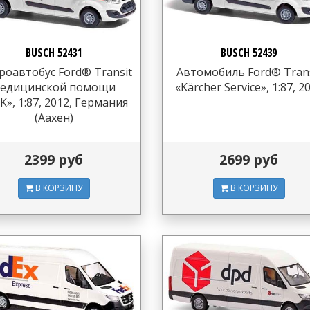
BUSCH 52431
BUSCH 52439
оавтобус Ford® Transit
Автомобиль Ford® Trans
едицинской помощи
«Kärcher Service», 1:87, 2
K», 1:87, 2012, Германия
(Аахен)
2399 руб
2699 руб
В КОРЗИНУ
В КОРЗИНУ