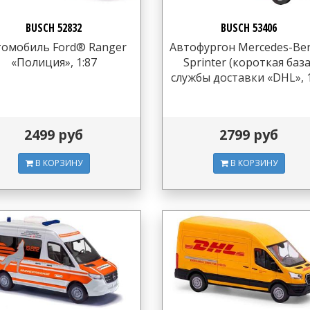
BUSCH 52832
BUSCH 53406
томобиль Ford® Ranger
Автофургон Mercedes-Be
«Полиция», 1:87
Sprinter (короткая база
службы доставки «DHL», 1
2499 руб
2799 руб
В КОРЗИНУ
В КОРЗИНУ