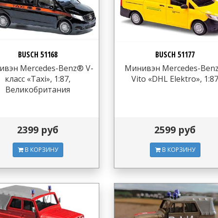
BUSCH 51168
BUSCH 51177
ивэн Mercedes-Benz® V-
Минивэн Mercedes-Ben
класс «Taxi», 1:87,
Vito «DHL Elektro», 1:8
Великобритания
2399 руб
2599 руб
В КОРЗИНУ
В КОРЗИНУ