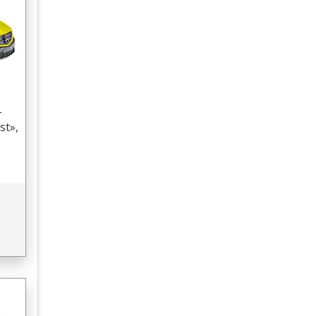
-
st»,