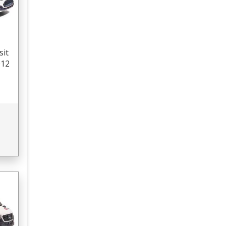
it
012