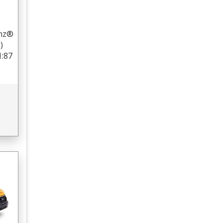
nz®
)
:87