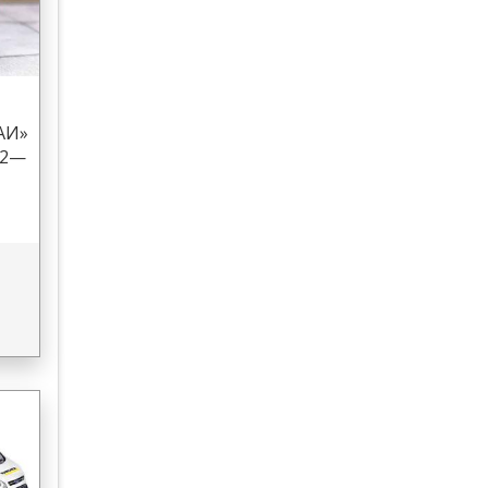
АИ»
72—