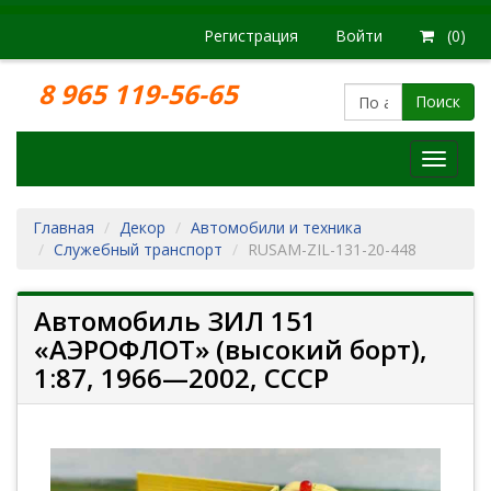
Регистрация
Войти
(0)
8 965 119-56-65
Поиск
Модел
железн
дорог
Главная
Декор
Автомобили и техника
Служебный транспорт
RUSAM-ZIL-131-20-448
Автомобиль ЗИЛ 151
«АЭРОФЛОТ» (высокий борт),
1:87, 1966—2002, СССР