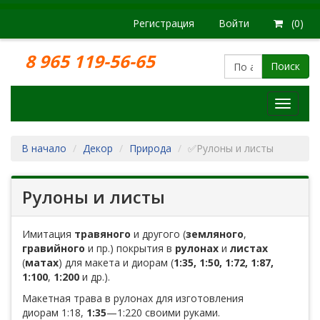
Регистрация
Войти
(0)
8 965 119-56-65
Поиск
Модел
железн
дорог
В начало
Декор
Природа
✅Рулоны и листы
Рулоны и листы
Имитация
травяного
и другого (
земляного
,
гравийного
и пр.) покрытия в
рулонах
и
листах
(
матах
) для макета и диорам (
1:35, 1:50, 1:72, 1:87,
1:100
,
1:200
и др.).
Макетная трава в рулонах для изготовления
диорам 1:18,
1:35
—1:220 своими руками.