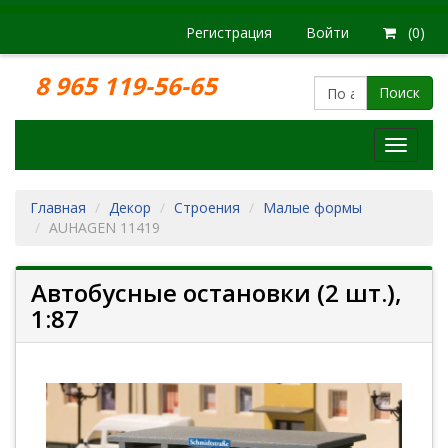
Регистрация
Войти
(0)
8 965 119-56-65
Поиск
Модел
железн
дорог
Главная
Декор
Строения
Малые формы
AUHAGEN 11419
Автобусные остановки (2 шт.),
1:87