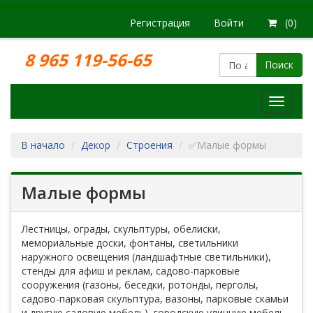
Регистрация
Войти
(0)
8 965 119-56-65
Поиск
Модел
железн
дорог
В начало
Декор
Строения
✅Малые формы
Малые формы
Лестницы, ограды, скульптуры, обелиски,
мемориальные доски, фонтаны, светильники
наружного освещения (ландшафтные светильники),
стенды для афиш и реклам, садово-парковые
сооружения (газоны, беседки, ротонды, перголы,
садово-парковая скульптура, вазоны, парковые скамьи
и другую садовую мебель), городскую уличную мебель,