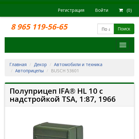
Регистрация
Войти
(0)
8 965 119-56-65
Поиск
Модел
железн
дорог
Главная
Декор
Автомобили и техника
Автоприцепы
BUSCH 53601
Полуприцеп IFA® HL 10 с
надстройкой TSA, 1:87, 1966