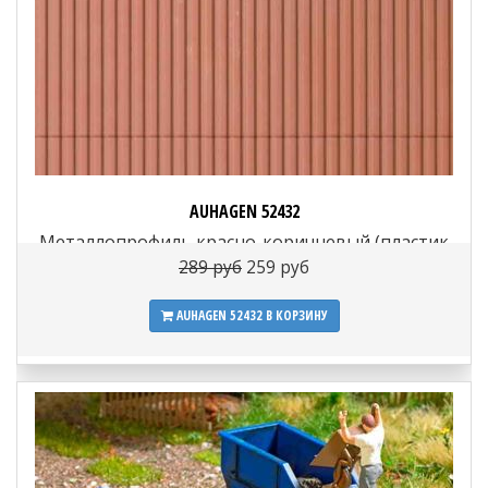
AUHAGEN 52432
Металлопрофиль красно-коричневый (пластик
~100 × 200 мм), 1:72–1:120
289 руб
259 руб
AUHAGEN 52432
В КОРЗИНУ