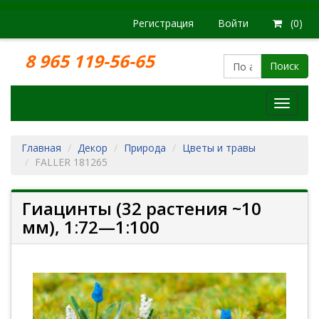
Регистрация
Войти
(0)
8 965 119-56-65
Поиск
Модел
железн
дорог
Главная
Декор
Природа
Цветы и травы
FALLER 181265
Гиацинты (32 растения ~10
мм), 1:72—1:100