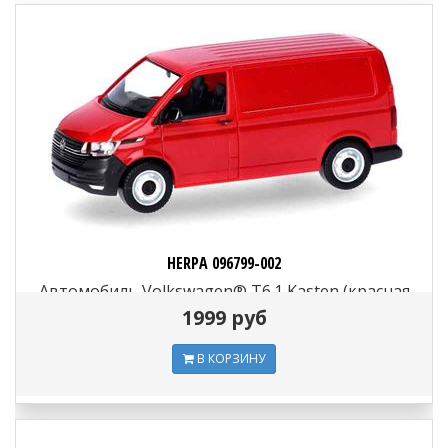
HERPA 096799-002
Автомобиль Volkswagen® T6.1 Kasten (красная
вишня), 1:87
1999 руб
В КОРЗИНУ