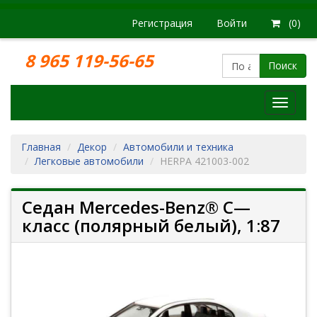
Регистрация
Войти
(0)
8 965 119-56-65
Поиск
Модел
железн
дорог
Главная
Декор
Автомобили и техника
Легковые автомобили
HERPA 421003-002
Седан Mercedes-Benz® C—
класс (полярный белый), 1:87