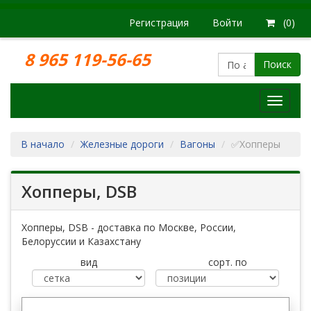
Регистрация
Войти
(0)
8 965 119-56-65
Поиск
Модел
железн
дорог
В начало
Железные дороги
Вагоны
✅Хопперы
Хопперы, DSB
Хопперы, DSB - доставка по Москве, России,
Белоруссии и Казахстану
вид
сорт. по