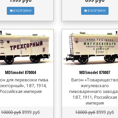
В КОРЗИНУ
В КОРЗИНУ
MDSmodel 870004
MDSmodel 870007
он для перевозки пива
Вагон «Товариществ
рехгорный», 1:87, 1914,
жигулевскаго
Российская империя
пивовареннаго завода
1:87, 1911, Российская
империя
10000 руб
8999 руб
10000 руб
8999 руб