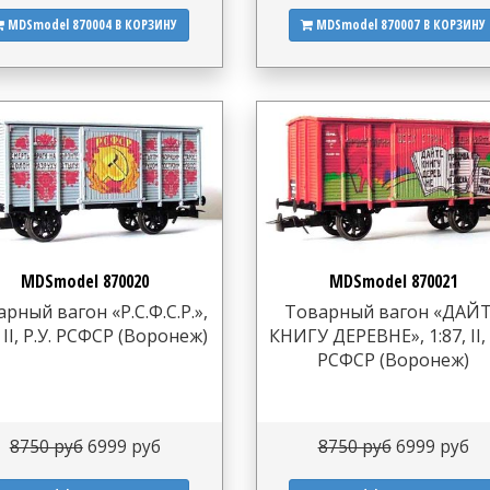
MDSmodel 870004
В КОРЗИНУ
MDSmodel 870007
В КОРЗИНУ
MDSmodel 870020
MDSmodel 870021
рный вагон «Р.С.Ф.С.Р.»,
Товарный вагон «ДАЙ
, II, Р.У. РСФСР (Воронеж)
КНИГУ ДЕРЕВНЕ», 1:87, II, 
РСФСР (Воронеж)
8750 руб
6999 руб
8750 руб
6999 руб