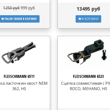
1250 руб
999 руб
13495 руб
FALLER 180688
В КОРЗИНУ
В КОРЗИНУ
FLEISCHMANN 6511
FLEISCHMANN 6523
ка ласточкин хвост NEM
Сцепка совместимая с PI
362, H0
ROCO, MEHANO, H0