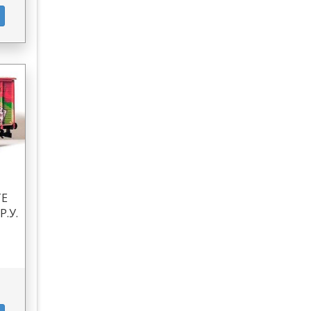
ТЕ
Р.У.