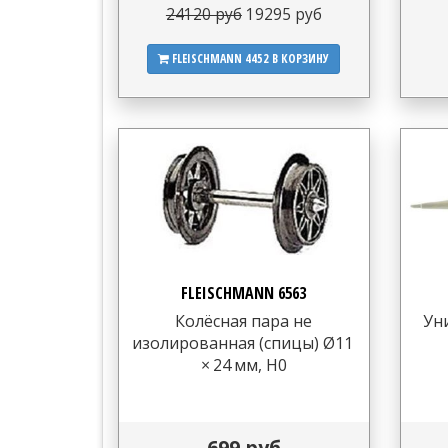
24120 руб
19295 руб
FLEISCHMANN 4452
В КОРЗИНУ
FLEISCHMANN 6563
Колёсная пара не
Ун
изолированная (спицы) Ø11
× 24 мм, H0
699 руб