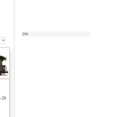
290
-26