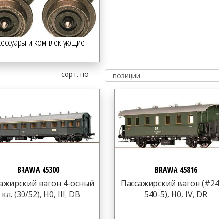
сессуары и комплектующие
сорт. по
BRAWA 45300
BRAWA 45816
ажирский вагон 4-осный
Пассажирский вагон (#24
 кл. (30/52), H0, III, DB
540-5), H0, IV, DR