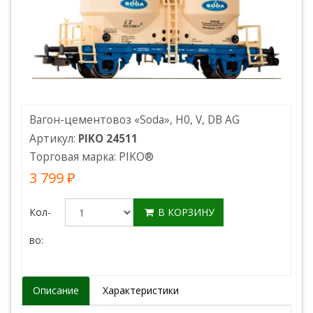
Вагон-цементовоз «Soda», H0, V, DB AG
Артикул:
PIKO 24511
Торговая марка:
PIKO
®
3 799 ₽
Кол-
В КОРЗИНУ
во:
Описание
Характеристики