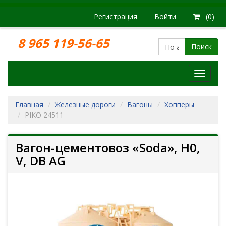
Регистрация
Войти
(0)
8 965 119-56-65
Поиск
Модел
железн
дорог
Главная
Железные дороги
Вагоны
Хопперы
PIKO 24511
Вагон-цементовоз «Soda», H0,
V, DB AG