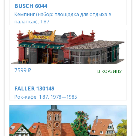
BUSCH 6044
Кемпинг (набор: площадка для отдыха в
палатках), 1:87
7599 ₽
В КОРЗИНУ
FALLER 130149
Рок-кафе, 1:87, 1978—1985