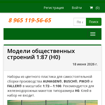
Регистрация
Войти
(0)
8 965 119-56-65
Поиск
Модел
железн
дорог
Модели общественных
строений 1:87 (H0)
18 июня 2026 г.
Наборы из цветного пластика для самостоятельной
сборки производства
AUHAGEN
®,
BUSCH
®,
PIKO
® и
FALLER
® в масштабе
1:72
—
1:100
. Рекомендуется для
железнодорожных макетов типоразмера
H0
. Клей в
набор не входит.