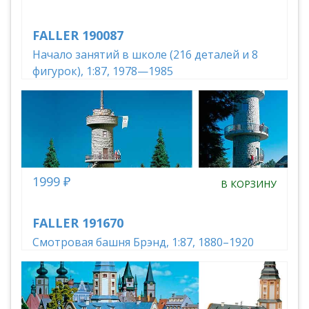
FALLER 190087
Начало занятий в школе (216 деталей и 8
фигурок), 1:87, 1978—1985
1999 ₽
В КОРЗИНУ
FALLER 191670
Смотровая башня Брэнд, 1:87, 1880–1920