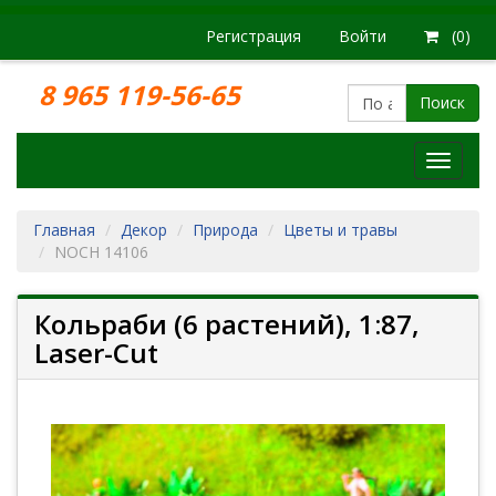
Регистрация
Войти
(0)
8 965 119-56-65
Поиск
Модел
железн
дорог
Главная
Декор
Природа
Цветы и травы
NOCH 14106
Кольраби (6 растений), 1:87,
Laser-Cut