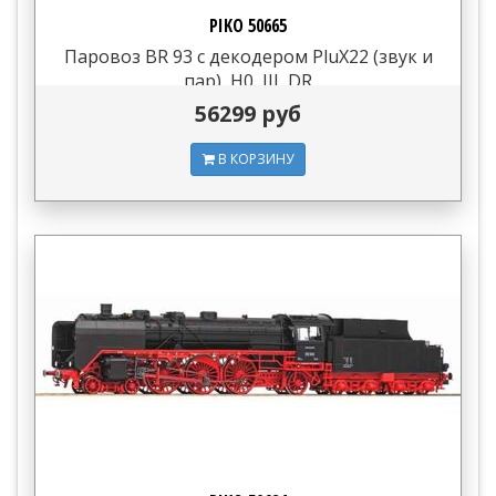
PIKO 50665
Паровоз BR 93 с декодером PluX22 (звук и
пар), H0, III, DR
56299 руб
В КОРЗИНУ