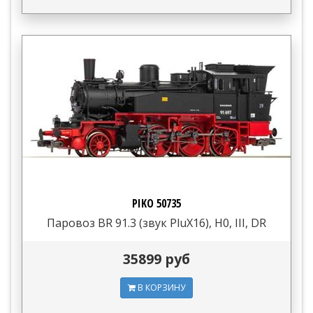
PIKO 50735
Паровоз BR 91.3 (звук PluX16), H0, III, DR
35899 руб
В КОРЗИНУ