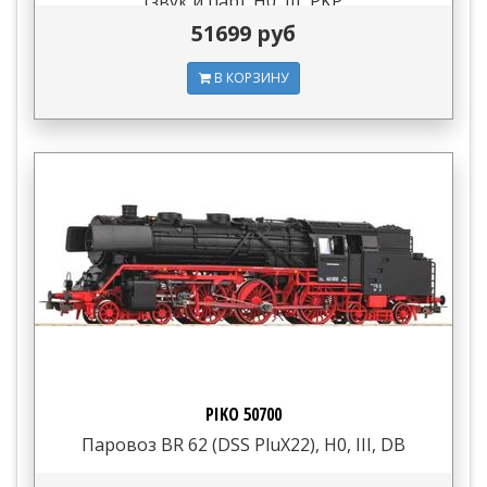
(звук и пар), H0, III, PKP
51699 руб
В КОРЗИНУ
PIKO 50700
Паровоз BR 62 (DSS PluX22), H0, III, DB