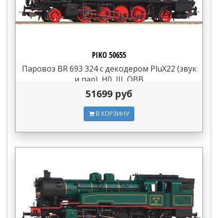
PIKO 50655
Паровоз BR 693 324 с декодером PluX22 (звук
и пар), H0, III, ÖBB
51699 руб
В КОРЗИНУ