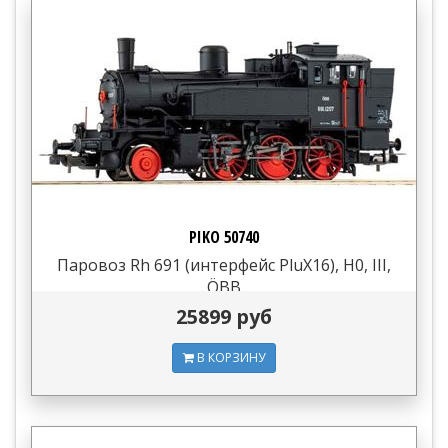
PIKO 50740
Паровоз Rh 691 (интерфейс PluX16), H0, III,
ÖBB
25899 руб
В КОРЗИНУ