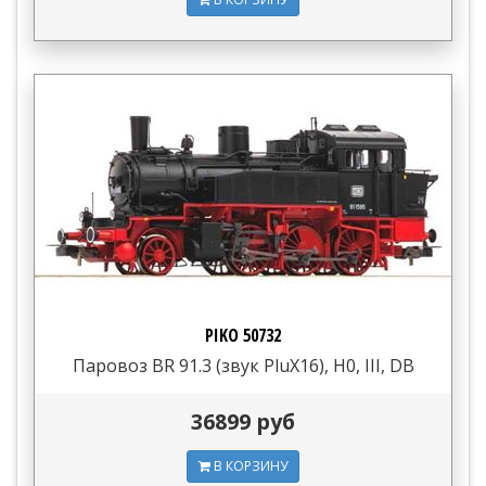
PIKO 50732
Паровоз BR 91.3 (звук PluX16), H0, III, DB
36899 руб
В КОРЗИНУ