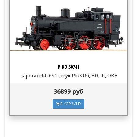
PIKO 50741
Паровоз Rh 691 (звук PluX16), H0, III, ÖBB
36899 руб
В КОРЗИНУ