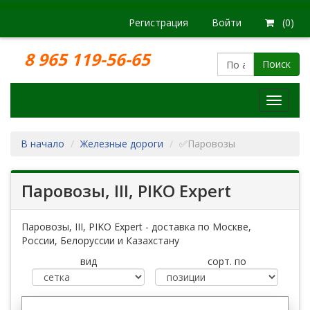
Регистрация
Войти
(0)
8 965 119-56-65
Поиск
Модел
железн
дорог
В начало
Железные дороги
✅Паровозы
Паровозы, III, PIKO Expert
Паровозы, III, PIKO Expert - доставка по Москве,
России, Белоруссии и Казахстану
вид
сорт. по