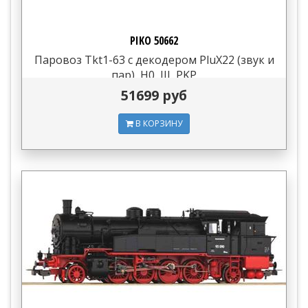
PIKO 50662
Паровоз Tkt1-63 с декодером PluX22 (звук и
пар), H0, III, PKP
51699 руб
В КОРЗИНУ