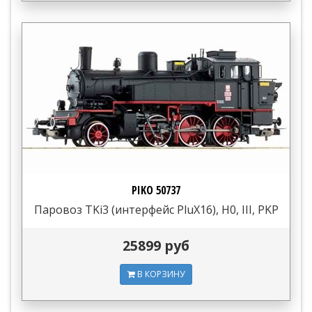
PIKO 50737
Паровоз TKi3 (интерфейс PluX16), H0, III, PKP
25899 руб
В КОРЗИНУ