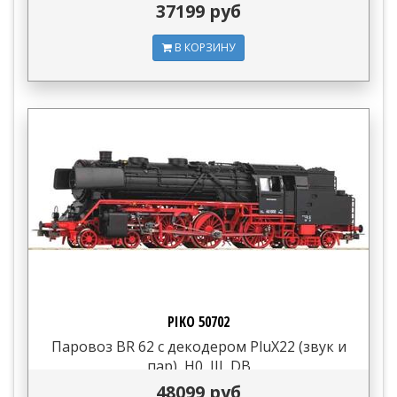
37199 руб
В КОРЗИНУ
PIKO 50702
Паровоз BR 62 с декодером PluX22 (звук и
пар), H0, III, DB
48099 руб