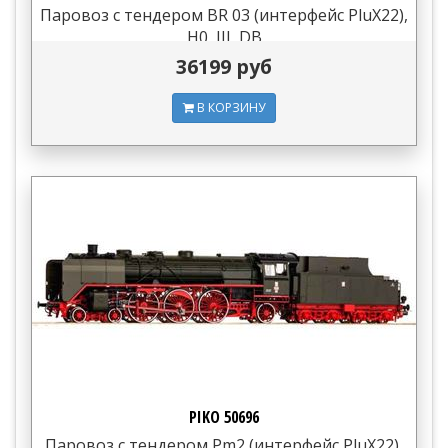
Паровоз с тендером BR 03 (интерфейс PluX22),
H0, III, DB
36199 руб
В КОРЗИНУ
PIKO 50696
Паровоз с тендером Pm2 (интерфейс PluX22),