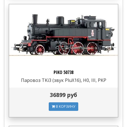
PIKO 50738
Паровоз TKi3 (звук PluX16), H0, III, PKP
36899 руб
В КОРЗИНУ