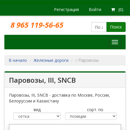
Регистрация
Войти
(0)
8 965 119-56-65
Поиск
Модел
железн
дорог
В начало
Железные дороги
✅Паровозы
Паровозы, III, SNCB
Паровозы, III, SNCB - доставка по Москве, России,
Белоруссии и Казахстану
вид
сорт. по