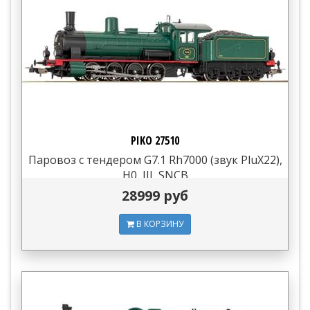
PIKO 27510
Паровоз с тендером G7.1 Rh7000 (звук PluX22),
H0, III, SNCB
28999 руб
В КОРЗИНУ