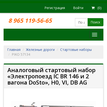
Регистрация
Войти
(0)
8 965 119-56-65
Поиск
Модел
железн
дорог
Главная
Железные дороги
Стартовые наборы
PIKO 57134
Аналоговый стартовый набор
«Электропоезд IC BR 146 и 2
вагона DoSto», H0, VI, DB AG