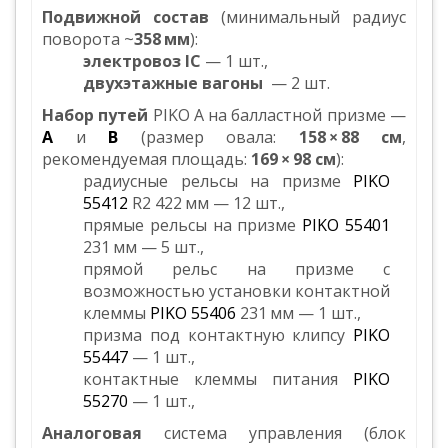
Подвижной состав
(минимальный радиус
поворота ~
358 мм
):
электровоз IС
— 1 шт.,
двухэтажные вагоны
— 2 шт.
Набор путей
PIKO A на балластной призме —
А
и
B
(размер овала:
158 × 88 см
,
рекомендуемая площадь:
169 × 98 см
):
радиусные рельсы на призме
PIKO
55412
R2 422 мм — 12 шт.,
прямые рельсы на призме
PIKO 55401
231 мм — 5 шт.,
прямой рельс на призме с
возможностью установки контактной
клеммы
PIKO 55406
231 мм — 1 шт.,
призма под контактную клипсу
PIKO
55447
— 1 шт.,
контактные клеммы питания
PIKO
55270
— 1 шт.,
Аналоговая
система управления (блок