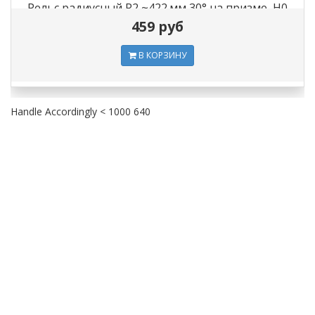
Рельс радиусный R2 ~422 мм 30° на призме, H0
459 руб
В КОРЗИНУ
Handle Accordingly < 1000 640