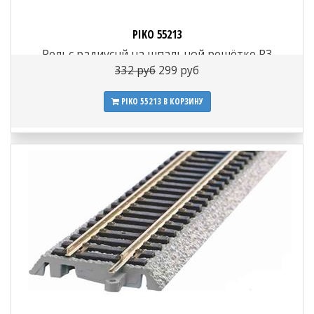
PIKO 55213
Рельс радиуснй на шпальной решётке R3
R=483.75 мм 30°, H0
332 руб
299 руб
PIKO 55213
В КОРЗИНУ