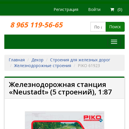
Регистрация
Войти
(0)
8 965 119-56-65
Поиск
Модел
железн
дорог
Главная
Декор
Строения для железных дорог
Железнодорожные строения
PIKO 61923
Железнодорожная станция
«Neustadt» (5 строений), 1:87