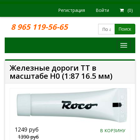
Регистрация
Войти
(0)
8 965 119-56-65
Поиск
Модел
железн
дорог
Железные дороги TT в
масштабе H0 (1:87 16.5 мм)
1249 руб
В КОРЗИНУ
1390 руб