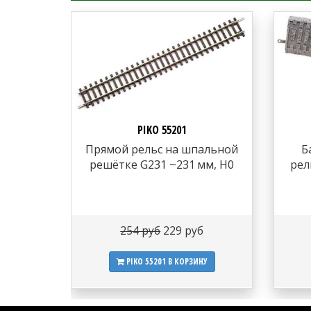
PIKO 55201
Прямой рельс на шпальной
Б
решётке G231 ~231 мм, H0
рел
254 руб
229 руб
PIKO 55201
В КОРЗИНУ