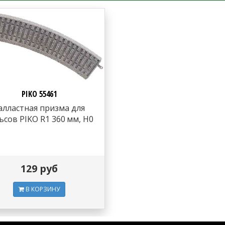
PIKO 55461
алластная призма для
ьсов PIKO R1 360 мм, H0
129 руб
В КОРЗИНУ