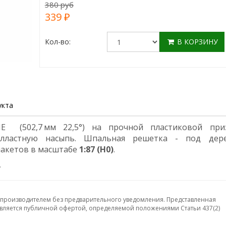
380 руб
339 ₽
Кол-во:
В КОРЗИНУ
укта
E (502,7 мм 22,5°) на прочной пластиковой при
лластную насыпь. Шпальная решетка - под дере
макетов в масштабе
1:87 (H0)
.
.
 производителем без предварительного уведомления. Представленная
ляется публичной офертой, определяемой положениями Статьи 437(2)