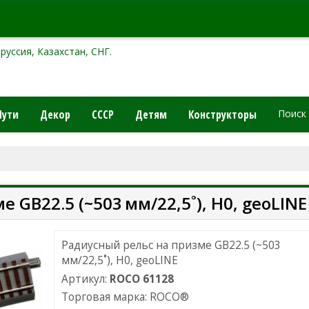
руссия, Казахстан, СНГ.
Пути
Декор
СССР
Детям
Конструкторы
Поиск
 GB22.5 (~503 мм/22,5˚), H0, geoLINE
Радиусный рельс на призме GB22.5 (~503
мм/22,5˚), H0, geoLINE
Артикул:
ROCO 61128
Торговая марка:
ROCO
®