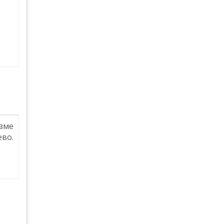
зме
во.