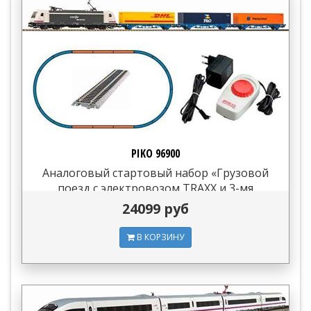
PIKO 96900
Аналоговый стартовый набор «Грузовой
поезд с электровозом TRAXX и 3-мя
вагонами-контейнеро...
24099 руб
В КОРЗИНУ