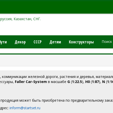
руссия, Казахстан, СНГ.
Пути
Декор
СССР
Детям
Конструкторы
Поиск
 коммуникации железной дороги, растения и деревья, материал
ессуары,
Faller Car-System
в масшабе
G
(
1:22.5
),
H0
(
1:87
),
N
(
1:1
 продукция может быть приобретена по предварительному заказ
дрес:
inform@startset.ru