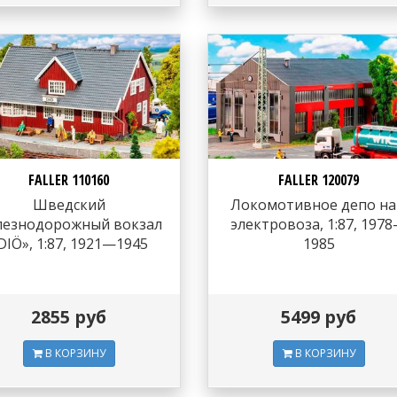
FALLER 110160
FALLER 120079
Шведский
Локомотивное депо на
лезнодорожный вокзал
электровоза, 1:87, 197
DIÖ», 1:87, 1921—1945
1985
2855 руб
5499 руб
В КОРЗИНУ
В КОРЗИНУ