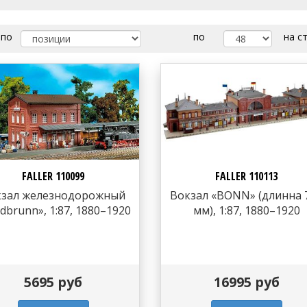
 по
по
на ст
FALLER 110099
FALLER 110113
кзал железнодорожный
Вокзал «BONN» (длинна 
dbrunn», 1:87, 1880–1920
мм), 1:87, 1880–1920
5695 руб
16995 руб