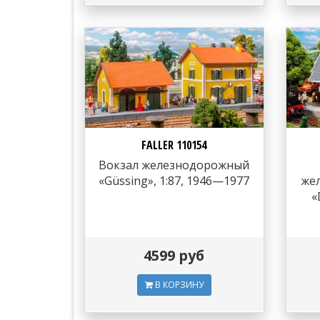
FALLER 110154
Вокзал железнодорожный
«Güssing», 1:87, 1946—1977
же
«
4599 руб
В КОРЗИНУ