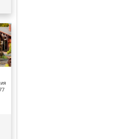
ция
77