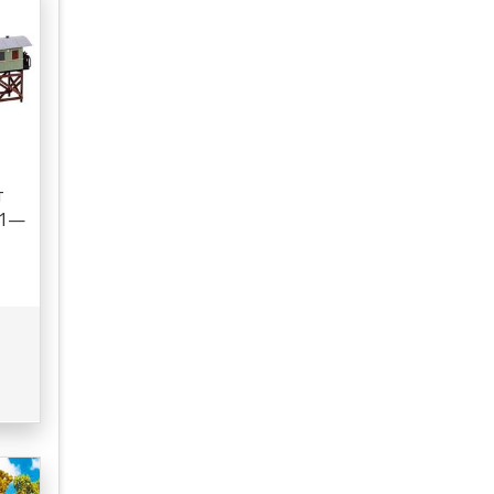
т
21—